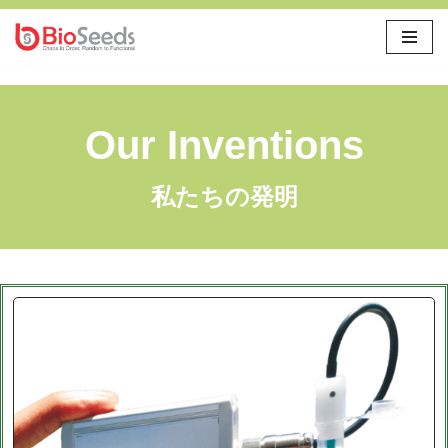
Skip
to
content
Our Inventions
私たちの発明